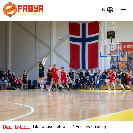
Navig
EN
Hjem
Nyheter
Fiba pause i blno = u19nm kvalifisering!