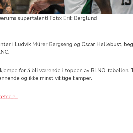
rums supertalent! Foto: Erik Berglund
lenter i Ludvik Mürer Bergseng og Oscar Hellebust, be
LNO.
l kjempe for å bli værende i toppen av BLNO-tabellen. 
pennende og ikke minst viktige kamper.
etco.e...