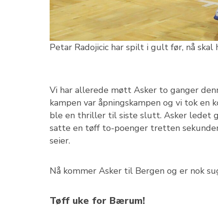
Petar Radojicic har spilt i gult før, nå sk
Vi har allerede møtt Asker to ganger de
kampen var åpningskampen og vi tok en k
ble en thriller til siste slutt. Asker led
satte en tøff to-poenger tretten sekunder
seier.
Nå kommer Asker til Bergen og er nok sug
Tøff uke for Bærum!