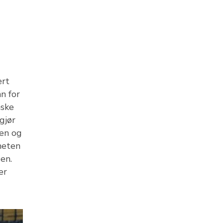
ært
n for
nske
gjør
gen og
heten
en.
er