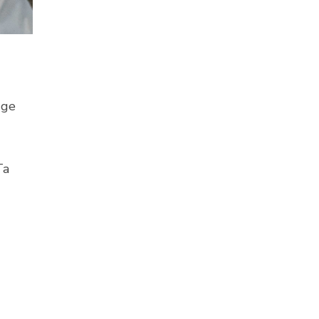
gge
Ta