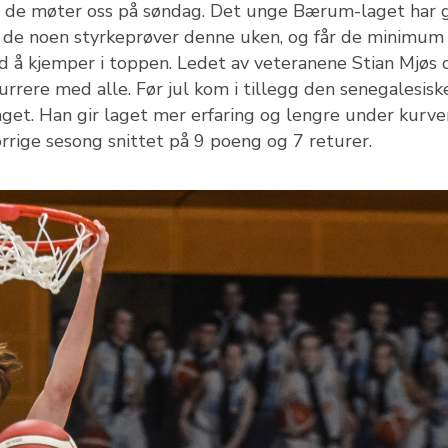
 de møter oss på søndag. Det unge Bærum-laget har g
 de noen styrkeprøver denne uken, og får de minimum
d å kjemper i toppen. Ledet av veteranene Stian Mjøs 
rrere med alle. Før jul kom i tillegg den senegalesisk
et. Han gir laget mer erfaring og lengre under kurve
rrige sesong snittet på 9 poeng og 7 returer.