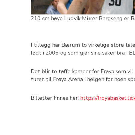
210 cm høye Ludvik Mürer Bergseng er Bæ
I tillegg har Bærum to virkelige store ta
født i 2006 og som gjør sine saker bra i B
Det blir to tøffe kamper for Frøya som vi
turen til Frøya Arena i helgen for noen s
Billetter finnes her:
https://froyabasket.tick