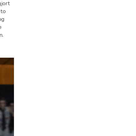
jort
 to
og
e
n.