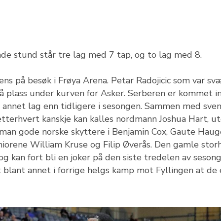
ende stund står tre lag med 7 tap, og to lag med 8.
ns på besøk i Frøya Arena. Petar Radojicic som var sv
å plass under kurven for Asker. Serberen er kommet in
lt annet lag enn tidligere i sesongen. Sammen med sve
terhvert kanskje kan kalles nordmann Joshua Hart, ut
 man gode norske skyttere i Benjamin Cox, Gaute Hau
orene William Kruse og Filip Øverås. Den gamle stor
og kan fort bli en joker på den siste tredelen av sesong
 blant annet i forrige helgs kamp mot Fyllingen at de 