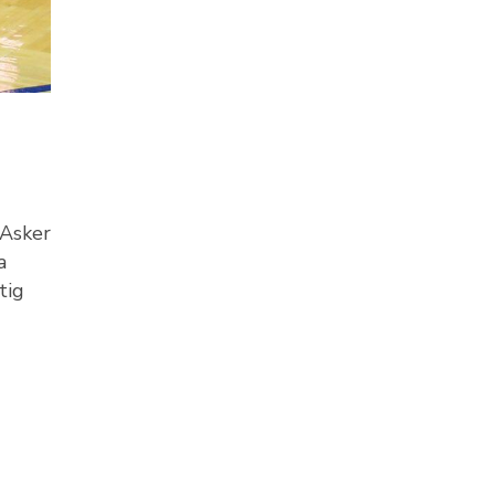
 Asker
a
tig