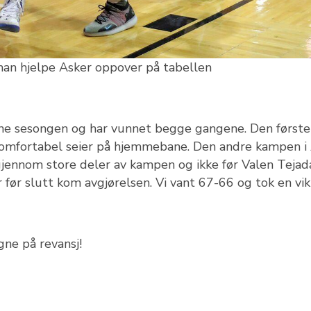
al han hjelpe Asker oppover på tabellen
nne sesongen og har vunnet begge gangene. Den første
omfortabel seier på hjemmebane. Den andre kampen i
et gjennom store deler av kampen og ikke før Valen Tejad
 før slutt kom avgjørelsen. Vi vant 67-66 og tok en vik
ne på revansj!