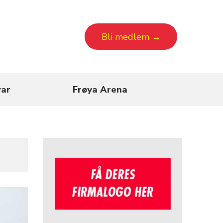
Bli medlem →
ar
Frøya Arena