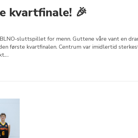
 kvartfinale! 🎉
e i BLNO-sluttspillet for menn. Guttene våre vant en dr
n første kvartfinalen. Centrum var imidlertid sterkest
kt.…