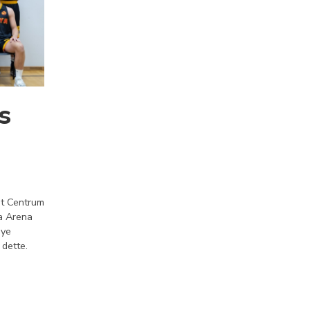
s
ot Centrum
a Arena
mye
 dette.