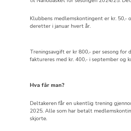
til Nanobasket for sesongen 2024/25. Det 
Klubbens medlemskontingent er kr. 50,- o
deretter i januar hvert år.
Treningsavgift er kr 800,- per sesong for 
faktureres med kr. 400,- i september og kr
Hva får man?
Deltakeren får en ukentlig trening gjenno
2025. Alle som har betalt medlemskonting
skjorte.