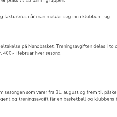
er plass til 25 barn i gruppen.
g faktureres når man melder seg inn i klubben - og
deltakelse på Nanobasket. Treningsavgiften deles i to 
. 400,- i februar hver sesong.
m sesongen som varer fra 31. august og frem til påske
ent og treningsavgift får en basketball og klubbens 