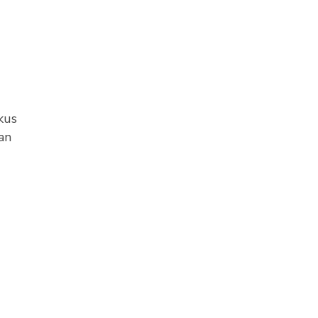
kus
an