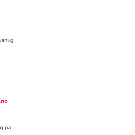
vanlig
.no
eg på