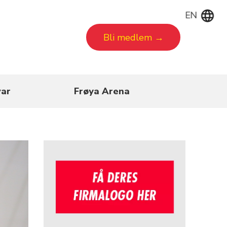
EN
Bli medlem →
ar
Frøya Arena