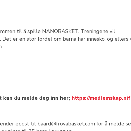
lkommen til å spille NANOBASKET. Treningene vil
. Det er en stor fordel om barna har innesko, og ellers 
n.
t kan du melde deg inn her;
https://medlemskap.nif
ender epost til baard@froyabasket.com for å melde s