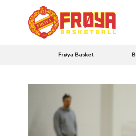
Frøya Basket
B