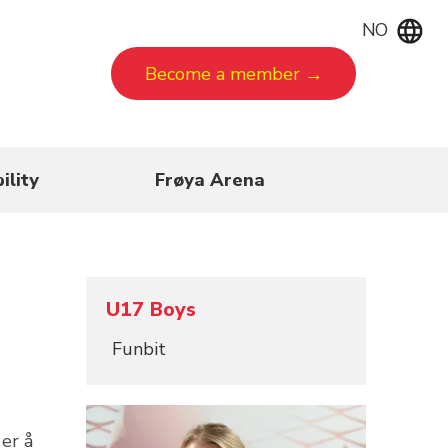
NO
Become a member →
ility
Frøya Arena
U17 Boys
Funbit
 er å