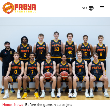
Navig
NO
Home
News
Before the game: nidaros jets