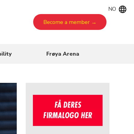
NO
Become a member →
ility
Frøya Arena