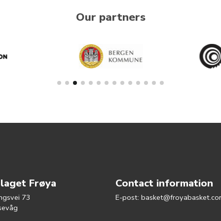
Our partners
slaget Frøya
Contact information
ingsvei 73
E-post:
basket@froyabasket.c
sevåg