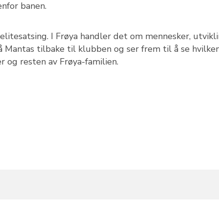
enfor banen.
litesatsing. I Frøya handler det om mennesker, utvikl
få Mantas tilbake til klubben og ser frem til å se hvilke
r og resten av Frøya-familien.