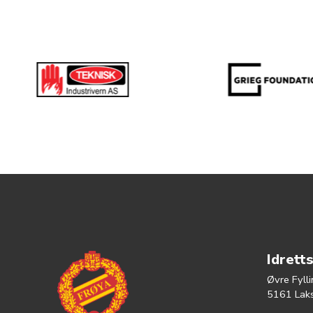
Idrett
Øvre Fyll
5161 Lak