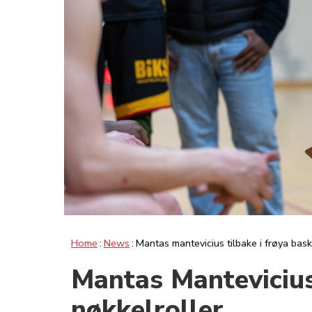
Home
News
Mantas mantevicius tilbake i frøya bask
Mantas Mantevicius 
nøkkelroller