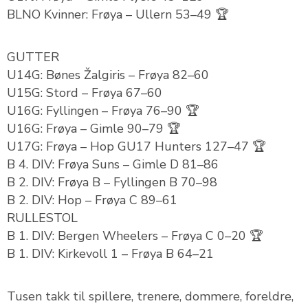
BLNO Kvinner: Frøya – Ullern 53–49
🏆
GUTTER
U14G: Bønes Žalgiris – Frøya 82–60
U15G: Stord – Frøya 67–60
U16G: Fyllingen – Frøya 76–90
🏆
U16G: Frøya – Gimle 90–79
🏆
U17G: Frøya – Hop GU17 Hunters 127–47
🏆
B 4. DIV: Frøya Suns – Gimle D 81–86
B 2. DIV: Frøya B – Fyllingen B 70–98
B 2. DIV: Hop – Frøya C 89–61
RULLESTOL
B 1. DIV: Bergen Wheelers – Frøya C 0–20
🏆
B 1. DIV: Kirkevoll 1 – Frøya B 64–21
Tusen takk til spillere, trenere, dommere, foreldre,