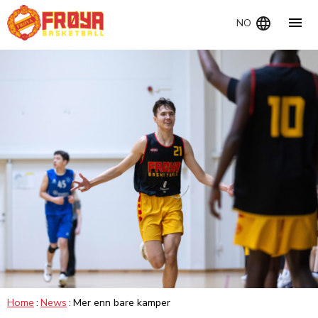
Navig
NO
Home
News
Mer enn bare kamper