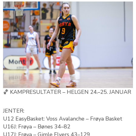
KAMPRESULTATER – HELGEN 24.–25. JANUAR
🏀
JENTER:
U12 EasyBasket: Voss Avalanche – Frøya Basket
U16J: Frøya – Bønes 34–82
U17J: Frøya – Gimle Flyers 43–129