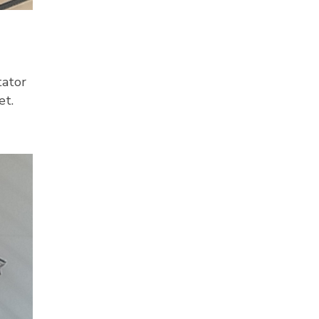
tator
et.